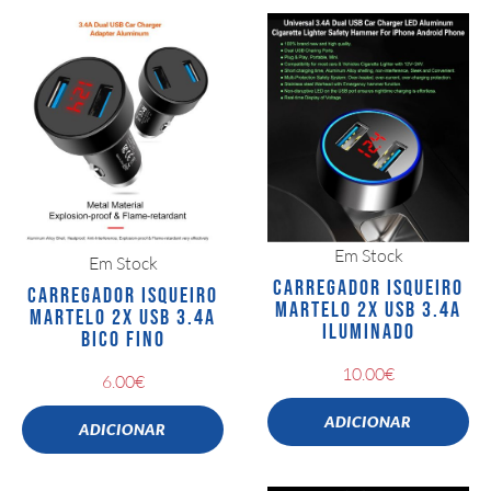
Em Stock
Em Stock
CARREGADOR ISQUEIRO
CARREGADOR ISQUEIRO
MARTELO 2X USB 3.4A
MARTELO 2X USB 3.4A
ILUMINADO
BICO FINO
10.00
€
6.00
€
ADICIONAR
ADICIONAR