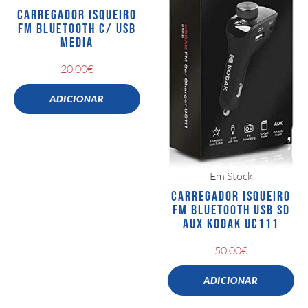
CARREGADOR ISQUEIRO
FM BLUETOOTH C/ USB
MEDIA
20.00
€
ADICIONAR
Em Stock
CARREGADOR ISQUEIRO
FM BLUETOOTH USB SD
AUX KODAK UC111
50.00
€
ADICIONAR