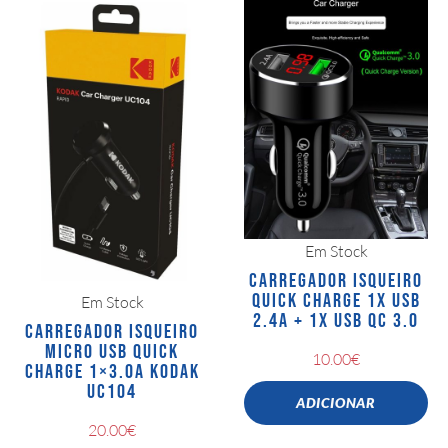
Em Stock
CARREGADOR ISQUEIRO
QUICK CHARGE 1X USB
Em Stock
2.4A + 1X USB QC 3.0
CARREGADOR ISQUEIRO
MICRO USB QUICK
10.00
€
CHARGE 1×3.0A KODAK
UC104
ADICIONAR
20.00
€