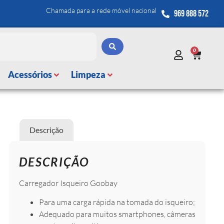
Chamada para a rede móvel nacional
969 888 572
0
Acessórios
Limpeza
Descrição
DESCRIÇÃO
Carregador Isqueiro Goobay
Para uma carga rápida na tomada do isqueiro;
Adequado para muitos smartphones, câmeras