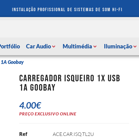
instalação profissional de sistemas de som hi-fi
Portfólio
Car Audio
Multimédia
Iluminação
B 1A Goobay
Carregador Isqueiro 1x USB
1A Goobay
4.00
€
PREÇO EXCLUSIVO ONLINE
Ref
ACE.CAR.ISQ.TL2U