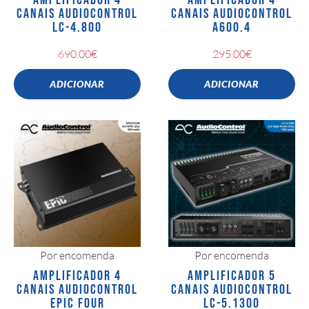
AMPLIFICADOR 4
AMPLIFICADOR 4
CANAIS AUDIOCONTROL
CANAIS AUDIOCONTROL
LC-4.800
A600.4
690.00
€
295.00
€
ADICIONAR
ADICIONAR
Por encomenda
Por encomenda
AMPLIFICADOR 4
AMPLIFICADOR 5
CANAIS AUDIOCONTROL
CANAIS AUDIOCONTROL
EPIC FOUR
LC-5.1300