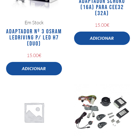
ADAPTADOR SCHUKO
(16A) PARA CEE32
(32A)
Em Stock
15.00
€
ADAPTADOR Nº 3 OSRAM
LEDRIVING P/ LED H7
ADICIONAR
(DUO)
15.00
€
ADICIONAR