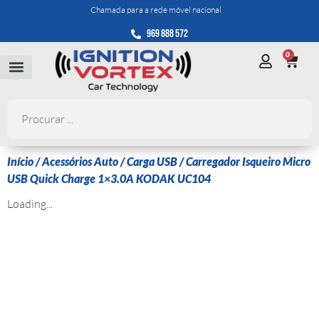
Chamada para a rede móvel nacional
969 888 572
0
Início
/
Acessórios Auto
/
Carga USB
/ Carregador Isqueiro Micro
USB Quick Charge 1×3.0A KODAK UC104
Loading...