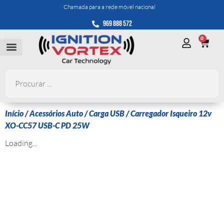
Chamada para a rede móvel nacional
969 888 572
0
Início
/
Acessórios Auto
/
Carga USB
/ Carregador Isqueiro 12v
XO-CC57 USB-C PD 25W
Loading...