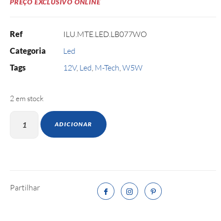
PREÇO EXCLUSIVO ONLINE
Ref
ILU.MTE.LED.LB077WO
Categoria
Led
Tags
12V
,
Led
,
M-Tech
,
W5W
2 em stock
ADICIONAR
Partilhar