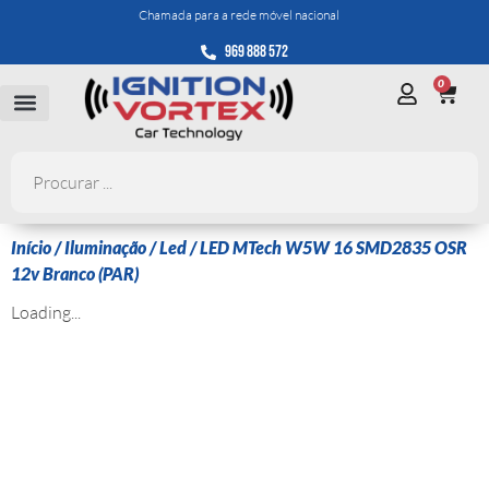
Chamada para a rede móvel nacional
969 888 572
0
Início
/
Iluminação
/
Led
/ LED MTech W5W 16 SMD2835 OSR
12v Branco (PAR)
Loading...