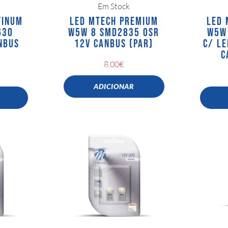
Em Stock
TINUM
LED MTECH PREMIUM
LED 
630
W5W 8 SMD2835 OSR
W5W 
NBUS
12V CANBUS (PAR)
C/ L
C
8.00
€
ADICIONAR