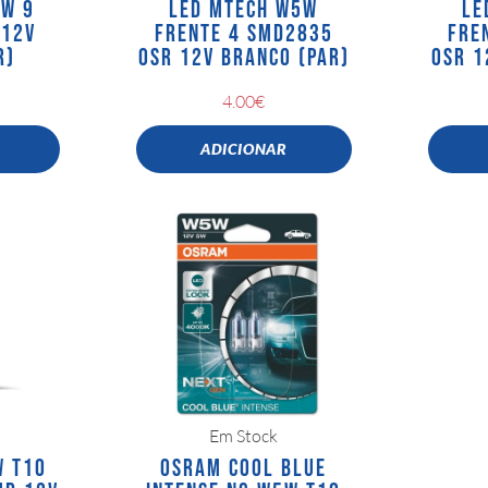
5W 9
LED MTECH W5W
LE
 12V
FRENTE 4 SMD2835
FRE
R)
OSR 12V BRANCO (PAR)
OSR 1
4.00
€
ADICIONAR
Em Stock
W T10
OSRAM COOL BLUE