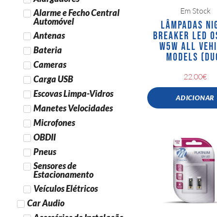
Em Stock
Alarme e Fecho Central
Automóvel
LÂMPADAS NI
BREAKER LED 
Antenas
W5W ALL VEHI
Bateria
MODELS (DU
Cameras
22.00
€
Carga USB
Escovas Limpa-Vidros
ADICIONAR
Manetes Velocidades
Microfones
OBDII
Pneus
Sensores de
Estacionamento
Veículos Elétricos
Car Audio