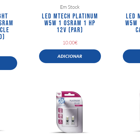
Em Stock
GHT
LED MTECH PLATINUM
LED 
OSRAM
W5W 1 OSRAM 1 HP
W5W 
CLE
12V (PAR)
C
O)
10.00
€
ADICIONAR