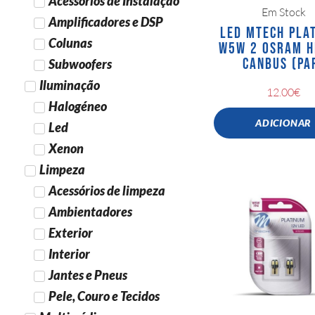
Acessórios de Instalação
Em Stock
Amplificadores e DSP
LED MTECH PLA
Colunas
W5W 2 OSRAM H
CANBUS (PA
Subwoofers
Iluminação
12.00
€
Halogéneo
ADICIONAR
Led
Xenon
Limpeza
Acessórios de limpeza
Ambientadores
Exterior
Interior
Jantes e Pneus
Pele, Couro e Tecidos