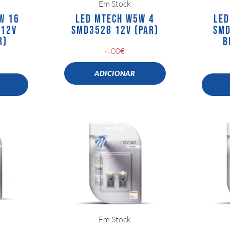
Em Stock
W 16
LED MTECH W5W 4
LED
 12V
SMD3528 12V (PAR)
SMD
R)
B
4.00
€
ADICIONAR
Em Stock