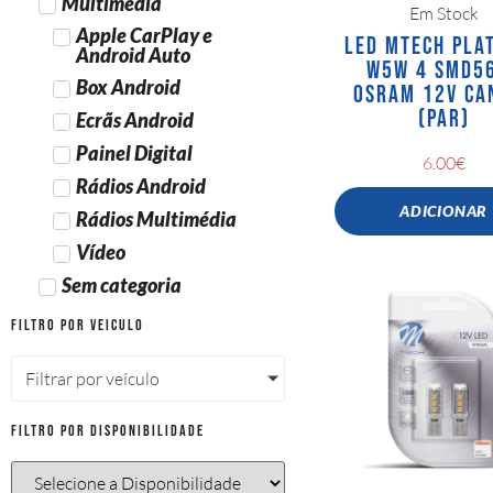
Multimédia
Em Stock
Apple CarPlay e
LED MTECH PLA
Android Auto
W5W 4 SMD5
Box Android
OSRAM 12V CA
(PAR)
Ecrãs Android
Painel Digital
6.00
€
Rádios Android
ADICIONAR
Rádios Multimédia
Vídeo
Sem categoria
Filtro por Veiculo
Filtrar por veículo
Filtro por Disponibilidade