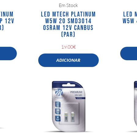
Em Stock
TINUM
LED MTECH PLATINUM
LED 
P 12V
W5W 20 SMD3014
W5W 
R)
OSRAM 12V CANBUS
(PAR)
19.00
€
ADICIONAR