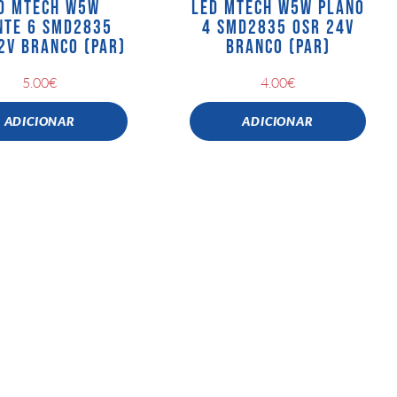
D MTECH W5W
LED MTECH W5W PLANO
NTE 6 SMD2835
4 SMD2835 OSR 24V
2V BRANCO (PAR)
BRANCO (PAR)
5.00
€
4.00
€
ADICIONAR
ADICIONAR