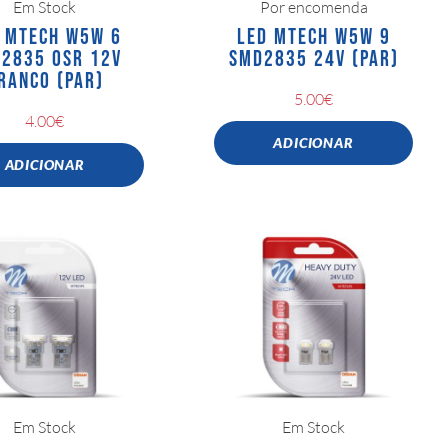
Em Stock
Por encomenda
 MTECH W5W 6
LED MTECH W5W 9
2835 OSR 12V
SMD2835 24V (PAR)
RANCO (PAR)
5.00
€
4.00
€
ADICIONAR
ADICIONAR
Em Stock
Em Stock