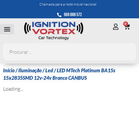
Chamada para a rede móvel nacional
969 888 572
0
Início
/
Iluminação
/
Led
/ LED MTech Platinum BA15s
15x2835SMD 12v-24v Branco CANBUS
Loading...