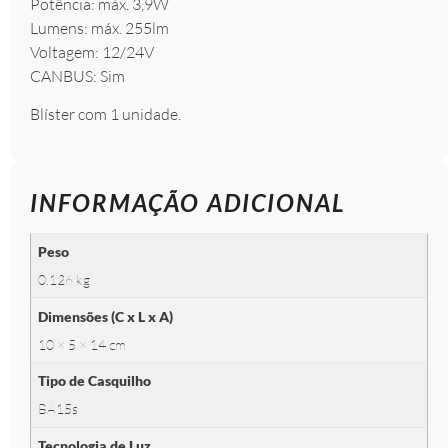
Potência: máx. 3,9W
Lumens: máx. 255lm
Voltagem: 12/24V
CANBUS: Sim
Blíster com 1 unidade.
INFORMAÇÃO ADICIONAL
Peso
0.126 kg
Dimensões (C x L x A)
10 × 5 × 14 cm
Tipo de Casquilho
BA15s
Tecnologia de Luz