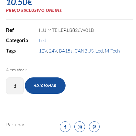
10.50
€
PREÇO EXCLUSIVO ONLINE
Ref
ILU.MTE.LEP.LB826W01B
Categoria
Led
Tags
12V
,
24V
,
BA15s
,
CANBUS
,
Led
,
M-Tech
4 em stock
ADICIONAR
Partilhar