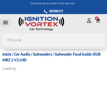
Chamada para a rede móvel nacional
969 888 572
0
Início
/
Car Audio
/
Subwoofers
/ Subwoofer Focal Inside ISUB
MBZ 2 V2 LHD
Loading...