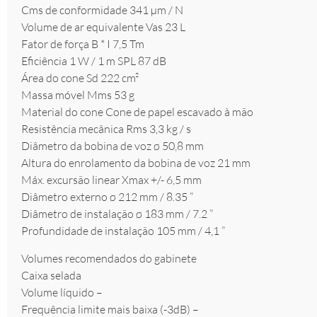
Cms de conformidade 341 µm / N
Volume de ar equivalente Vas 23 L
Fator de força B * I 7,5 Tm
Eficiência 1 W / 1 m SPL 87 dB
Área do cone Sd 222 cm²
Massa móvel Mms 53 g
Material do cone Cone de papel escavado à mão
Resistência mecânica Rms 3,3 kg / s
Diâmetro da bobina de voz ø 50,8 mm
Altura do enrolamento da bobina de voz 21 mm
Máx. excursão linear Xmax +/- 6,5 mm
Diâmetro externo ø 212 mm / 8.35 ”
Diâmetro de instalação ø 183 mm / 7.2 ”
Profundidade de instalação 105 mm / 4,1 ”
Volumes recomendados do gabinete
Caixa selada
Volume líquido –
Frequência limite mais baixa (-3dB) –