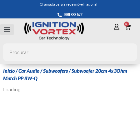
Chamada para a rede móvel nacional
969 888 572
0
Início
/
Car Audio
/
Subwoofers
/ Subwoofer 20cm 4x3Ohm
Match PP 8W-Q
Loading...