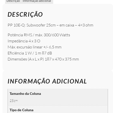
Descrição
Informação adicional
DESCRIÇÃO
PP 10E-Q: Subwoofer 25cm – em caixa – 4×3 ohm
Potência RMS / máx. 300/600 Watts
Impedância 4 x 3 O
Máx. excursão linear +/- 6,5 mm
Eficiência 1 W / 1 m 87 dB
Dimensões (A x L x P) 187 x 470 x 375 mm
INFORMAÇÃO ADICIONAL
Tamanho da Coluna
25cm
Tipo de Coluna