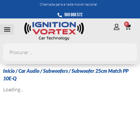
Chamada para a rede móvel nacional
969 888 572
0
Início
/
Car Audio
/
Subwoofers
/ Subwoofer 25cm Match PP
10E-Q
Loading...