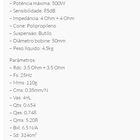
– Potência máxima: 500W
– Sensibilidade: 85dB
– Impedância: 4 Ohm + 4 Ohm
– Cone: Polipropileno
– Suspensão: Butilo
– Diâmetro bobine: 50mm
– Peso líquido: 4,5kg
Parâmetros:
– Rdc: 3.5 Ohm + 3.5 Ohm
– Fs: 25Hz
– Mms: 110g
– Cms: 0.35mm/N
– Vas: 49L
– Qts: 0.654
– Qes: 0.748
– Qms: 5.208
– Bxl: 6.5 N/A
– Sd: 314cm²