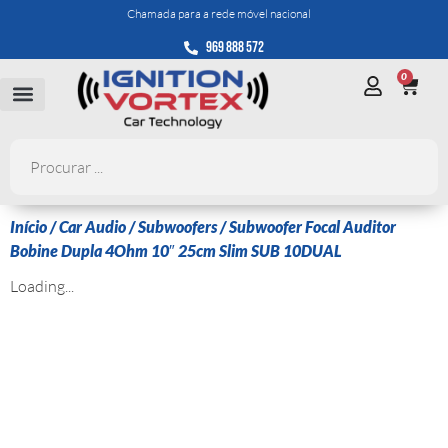
Chamada para a rede móvel nacional
969 888 572
0
Início
/
Car Audio
/
Subwoofers
/ Subwoofer Focal Auditor
Bobine Dupla 4Ohm 10″ 25cm Slim SUB 10DUAL
Loading...