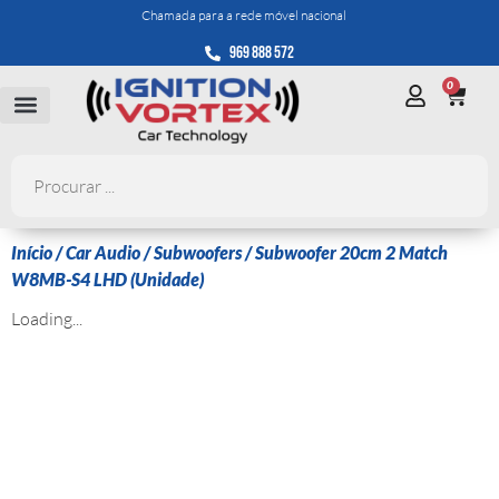
Chamada para a rede móvel nacional
969 888 572
0
Início
/
Car Audio
/
Subwoofers
/ Subwoofer 20cm 2 Match
W8MB-S4 LHD (Unidade)
Loading...