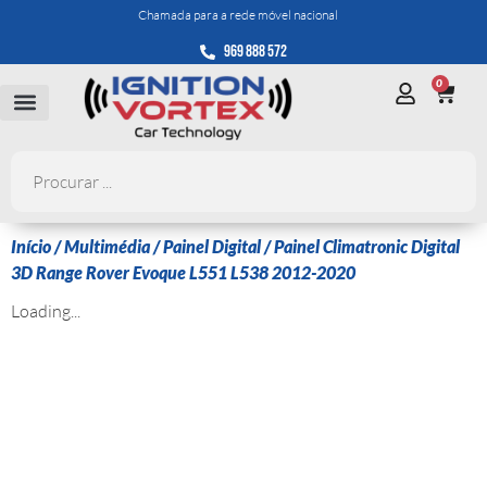
Chamada para a rede móvel nacional
969 888 572
0
Início
/
Multimédia
/
Painel Digital
/ Painel Climatronic Digital
3D Range Rover Evoque L551 L538 2012-2020
Loading...