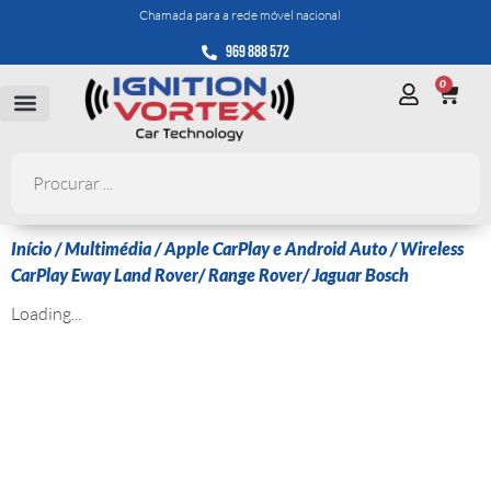
Chamada para a rede móvel nacional
969 888 572
0
Início
/
Multimédia
/
Apple CarPlay e Android Auto
/ Wireless
CarPlay Eway Land Rover/ Range Rover/ Jaguar Bosch
Loading...