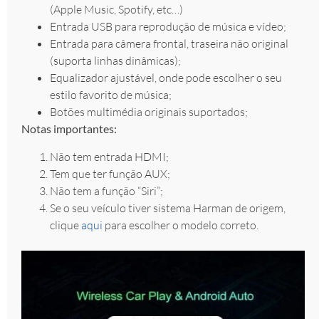
(Apple Music, Spotify, etc…)
Entrada USB para reprodução de música e vídeo;
Entrada para câmera frontal, traseira não original
(suporta linhas dinâmicas);
Equalizador ajustável, onde pode escolher o seu
estilo favorito de música;
Botões multimédia originais suportados;
Notas importantes:
Não tem entrada HDMI;
Tem que ter função AUX;
Não tem a função “Siri”;
Se o seu veículo tiver sistema Harman de origem,
clique
aqui
para escolher o modelo correto.