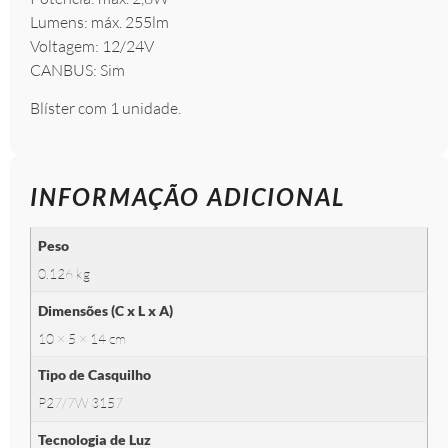
Lumens: máx. 255lm
Voltagem: 12/24V
CANBUS: Sim
Blíster com 1 unidade.
INFORMAÇÃO ADICIONAL
Peso
0.126 kg
Dimensões (C x L x A)
10 × 5 × 14 cm
Tipo de Casquilho
P27/7W 3157
Tecnologia de Luz