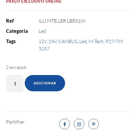
PREÇO EXCLUSIVO ONLINE
Ref
ILU.MTE.LER.LB831W
Categoria
Led
Tags
12V
,
24V
,
CANBUS
,
Led
,
M-Tech
,
P27/7W
3157
2 em stock
ADICIONAR
Partilhar