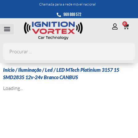
Chamada para a rede móvel nacional
969 888 572
0
Início
/
Iluminação
/
Led
/ LED MTech Platinium 3157 15
SMD2835 12v-24v Branco CANBUS
Loading...