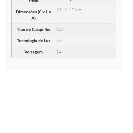
Peso
10 × 4 × 14 cm
Dimensões (C x L x
A)
Tipo de Casquilho
C5W
Tecnologia de Luz
Led
Voltagem
24v