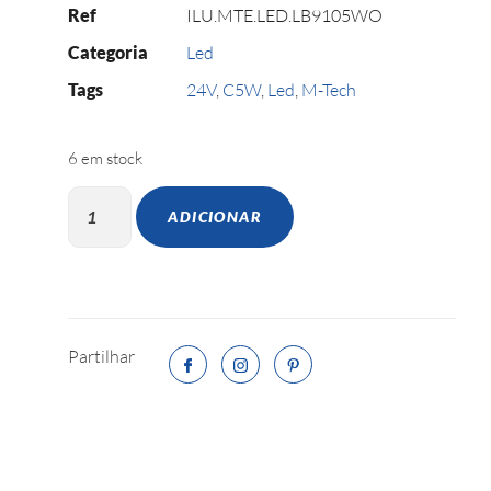
Ref
ILU.MTE.LED.LB9105WO
Categoria
Led
Tags
24V
,
C5W
,
Led
,
M-Tech
6 em stock
ADICIONAR
Partilhar