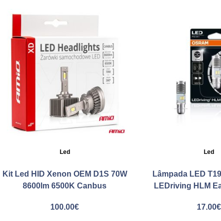
Led
Led
Kit Led HID Xenon OEM D1S 70W
Lâmpada LED T19
8600lm 6500K Canbus
LEDriving HLM Ea
100.00
€
17.00