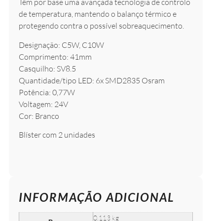
Têm por base uma avançada tecnologia de controlo
de temperatura, mantendo o balanço térmico e
protegendo contra o possível sobreaquecimento.
Designação: C5W, C10W
Comprimento: 41mm
Casquilho: SV8.5
Quantidade/tipo LED: 6x SMD2835 Osram
Potência: 0,77W
Voltagem: 24V
Cor: Branco
Blíster com 2 unidades
INFORMAÇÃO ADICIONAL
0.113 kg