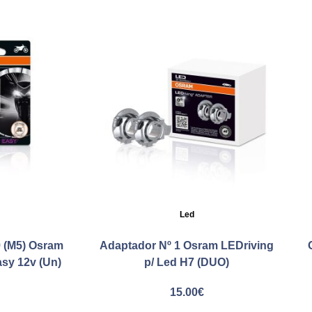
Led
 (M5) Osram
Adaptador Nº 1 Osram LEDriving
sy 12v (Un)
p/ Led H7 (DUO)
€
15.00
€