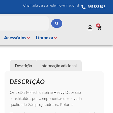
Chamada para a rede móvel nacional
969 888 572
0
Acessórios
Limpeza
Descrição
Informação adicional
DESCRIÇÃO
Os LED’s M-Tech da série Heavy Duty são
constituídos por componentes de elevada
qualidade. São projetados na Polónia.