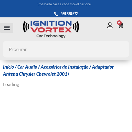
Chamada para a rede móvel nacional
969 888 572
0
Início
/
Car Audio
/
Acessórios de Instalação
/ Adaptador
Antena Chrysler Chevrolet 2001+
Loading...