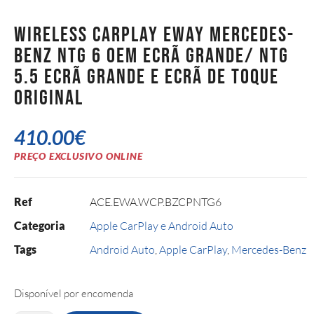
Wireless CarPlay Eway Mercedes-
Benz NTG 6 OEM ecrã grande/ NTG
5.5 ecrã grande e ecrã de toque
original
410.00
€
PREÇO EXCLUSIVO ONLINE
Ref
ACE.EWA.WCP.BZCPNTG6
Categoria
Apple CarPlay e Android Auto
Tags
Android Auto
,
Apple CarPlay
,
Mercedes-Benz
Disponível por encomenda