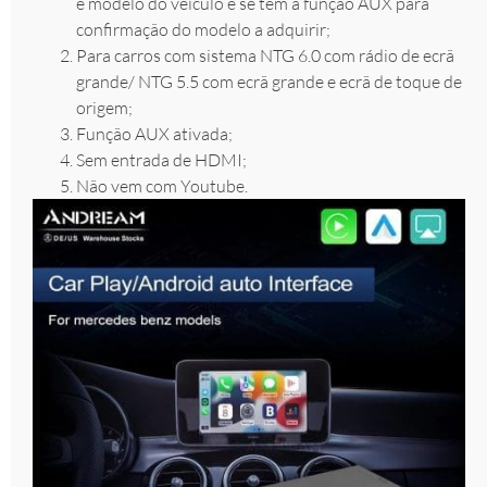
e modelo do veículo e se tem a função AUX para
confirmação do modelo a adquirir;
Para carros com sistema NTG 6.0 com rádio de ecrã
grande/ NTG 5.5 com ecrã grande e ecrã de toque de
origem;
Função AUX ativada;
Sem entrada de HDMI;
Não vem com Youtube.