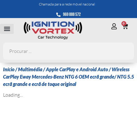
Chamada para a rede móvel nacional
969 888 572
0
Início
/
Multimédia
/
Apple CarPlay e Android Auto
/ Wireless
CarPlay Eway Mercedes-Benz NTG 6 OEM ecrã grande/ NTG 5.5
ecrã grande e ecrã de toque original
Loading...