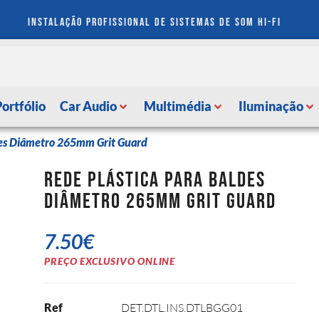
instalação profissional de sistemas de som hi-fi
Portfólio
Car Audio
Multimédia
Iluminação
des Diâmetro 265mm Grit Guard
Rede Plástica Para Baldes
Diâmetro 265mm Grit Guard
7.50
€
PREÇO EXCLUSIVO ONLINE
Ref
DET.DTL.INS.DTLBGG01