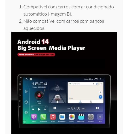
Compatível com carros com ar condicionado
automático (Imagem B).
Não compatível com carros com bancos
aquecidos.