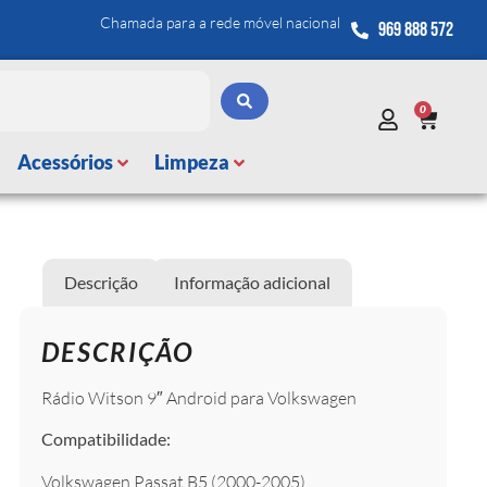
Chamada para a rede móvel nacional
969 888 572
0
Acessórios
Limpeza
Descrição
Informação adicional
DESCRIÇÃO
Rádio Witson 9″ Android para Volkswagen
Compatibilidade:
Volkswagen Passat B5 (2000-2005)