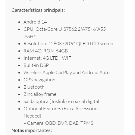
Características principais:
Android 14
CPU: Octa-Core UIS7862 2*A75+6*A55
2GHz
Resolution: 1280×720 9″ QLED LCD screen
RAM 4G; ROM 64GB
Internet: 4G LTE + WIFI
Built-in DSP
Wireless Apple CarPlay and Android Auto
GPS navigation
Bluetooth
Zinc alloy frame
Saída óptica (Toslink) e coaxial digital
Optional Features (Extra Accessories
Needed)
– Camera, OBD, DVR, DAB, TPMS
Notas importantes: