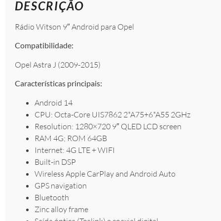
DESCRIÇÃO
Rádio Witson 9″ Android para Opel
Compatibilidade:
Opel Astra J (2009-2015)
Características principais:
Android 14
CPU: Octa-Core UIS7862 2*A75+6*A55 2GHz
Resolution: 1280×720 9″ QLED LCD screen
RAM 4G; ROM 64GB
Internet: 4G LTE + WIFI
Built-in DSP
Wireless Apple CarPlay and Android Auto
GPS navigation
Bluetooth
Zinc alloy frame
Saída óptica (Toslink) e coaxial digital