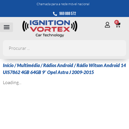
Chamada para a rede móvel nacional
969 888 572
0
Início
/
Multimédia
/
Rádios Android
/ Rádio Witson Android 14
UIS7862 4GB 64GB 9″ Opel Astra J 2009-2015
Loading...