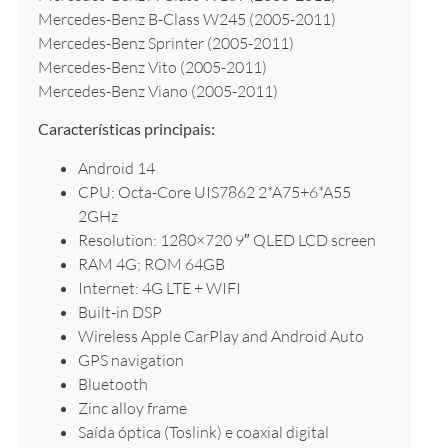
Mercedes-Benz B-Class W245 (2005-2011)
Mercedes-Benz Sprinter (2005-2011)
Mercedes-Benz Vito (2005-2011)
Mercedes-Benz Viano (2005-2011)
Características principais:
Android 14
CPU: Octa-Core UIS7862 2*A75+6*A55
2GHz
Resolution: 1280×720 9″ QLED LCD screen
RAM 4G; ROM 64GB
Internet: 4G LTE + WIFI
Built-in DSP
Wireless Apple CarPlay and Android Auto
GPS navigation
Bluetooth
Zinc alloy frame
Saída óptica (Toslink) e coaxial digital