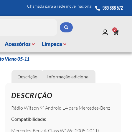
Chamada para a rede móvel nacional
969 888 572
0
Acessórios
Limpeza
to Viano 05-11
Descrição
Informação adicional
DESCRIÇÃO
Rádio Witson 9″ Android 14 para Mercedes-Benz
Compatibilidade:
Mercedes-Benz A-Class W169 (2005-2011)