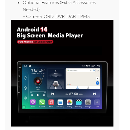
Optional Features (Extra Accessories
Needed)
– Camera, OBD, DVR, DAB, TPMS