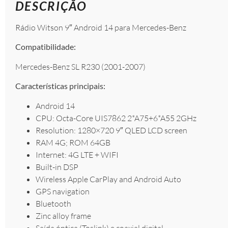
DESCRIÇÃO
Rádio Witson 9″ Android 14 para Mercedes-Benz
Compatibilidade:
Mercedes-Benz SL R230 (2001-2007)
Características principais:
Android 14
CPU: Octa-Core UIS7862 2*A75+6*A55 2GHz
Resolution: 1280×720 9″ QLED LCD screen
RAM 4G; ROM 64GB
Internet: 4G LTE + WIFI
Built-in DSP
Wireless Apple CarPlay and Android Auto
GPS navigation
Bluetooth
Zinc alloy frame
Saída óptica (Toslink) e coaxial digital