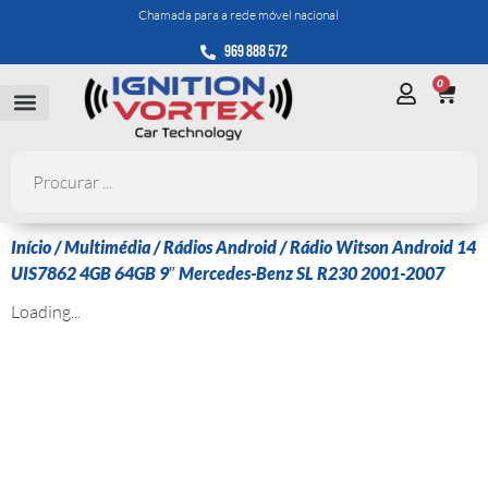
Chamada para a rede móvel nacional
969 888 572
0
Início
/
Multimédia
/
Rádios Android
/ Rádio Witson Android 14
UIS7862 4GB 64GB 9″ Mercedes-Benz SL R230 2001-2007
Loading...