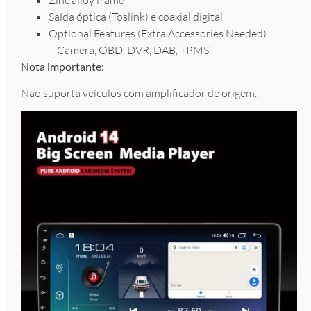
Saída óptica (Toslink) e coaxial digital
Optional Features (Extra Accessories Needed)
– Camera, OBD, DVR, DAB, TPMS
Nota importante:
Não suporta veículos com amplificador de origem.