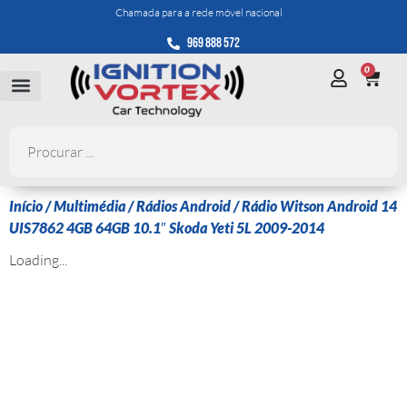
Chamada para a rede móvel nacional
969 888 572
0
Início
/
Multimédia
/
Rádios Android
/ Rádio Witson Android 14
UIS7862 4GB 64GB 10.1″ Skoda Yeti 5L 2009-2014
Loading...