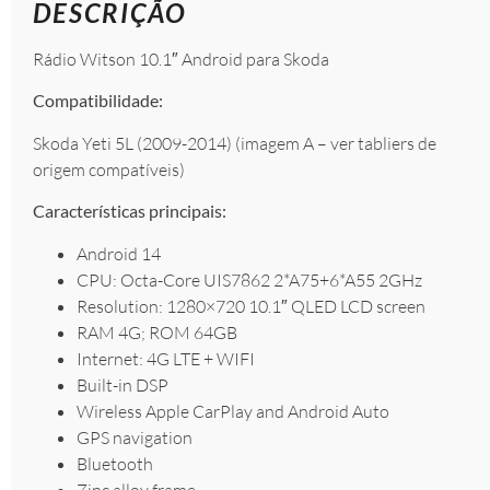
DESCRIÇÃO
Rádio Witson 10.1″ Android para Skoda
Compatibilidade:
Skoda Yeti 5L (2009-2014) (imagem A – ver tabliers de
origem compatíveis)
Características principais:
Android 14
CPU: Octa-Core UIS7862 2*A75+6*A55 2GHz
Resolution: 1280×720 10.1″ QLED LCD screen
RAM 4G; ROM 64GB
Internet: 4G LTE + WIFI
Built-in DSP
Wireless Apple CarPlay and Android Auto
GPS navigation
Bluetooth
Zinc alloy frame