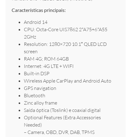
Características principais:
Android 14
CPU: Octa-Core UIS7862 2*A75+6*A55
2GHz
Resolution: 1280×720 10.1″ QLED LCD
screen
RAM 4G; ROM 64GB
Internet: 4G LTE + WIFI
Built-in DSP
Wireless Apple CarPlay and Android Auto
GPS navigation
Bluetooth
Zinc alloy frame
Saída óptica (Toslink) e coaxial digital
Optional Features (Extra Accessories
Needed)
– Camera, OBD, DVR, DAB, TPMS