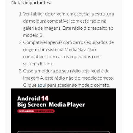
Notas importantes:
Ver tablier de origem, em especial a estrutura
da moldura compatível com este rádio na
galeria de imagens. Este rádio diz respeito ao
modelo B.
Compatível apenas com carros equipados de
origem com sistema MediaNav. Não
compatível com carros equipados com
sistema R-Link.
Caso a moldura do seu rádio seja igual à da
imagem A, este rádio não é o modelo correto.
Clique
aqui
para aceder ao modelo correto.