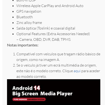
Wireless Apple CarPlay and Android Auto
GPS navigation
Bluetooth
Zinc alloy frame
Saída óptica (Toslink) e coaxial digital
Optional Features (Extra Accessories Needed)
– Camera, OBD, DVR, DAB, TPMS
Notas importantes:
Compatível com veículos que tragam rádio básico de
origem, como na imagem A.
Se o veículo já tiver um ecrã multimédia de origem,
este não é o modelo correto. Clique
aqui
para aceder
ao modelo correto.