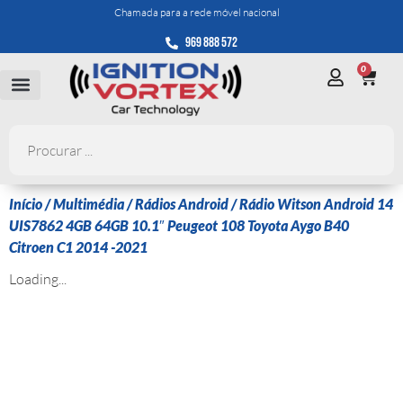
Chamada para a rede móvel nacional
969 888 572
0
Início
/
Multimédia
/
Rádios Android
/ Rádio Witson Android 14
UIS7862 4GB 64GB 10.1″ Peugeot 108 Toyota Aygo B40
Citroen C1 2014 -2021
Loading...