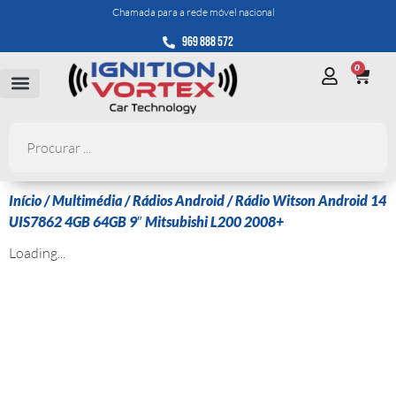
Chamada para a rede móvel nacional
969 888 572
0
Início
/
Multimédia
/
Rádios Android
/ Rádio Witson Android 14
UIS7862 4GB 64GB 9″ Mitsubishi L200 2008+
Loading...