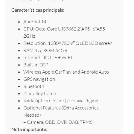
Características principais:
Android 14
CPU: Octa-Core UIS7862 2*A75+6*A55
2GHz
Resolution: 1280×720 9″ QLED LCD screen
RAM 4G; ROM 64GB
Internet: 4G LTE + WIFI
Built-in DSP
Wireless Apple CarPlay and Android Auto
GPS navigation
Bluetooth
Zinc alloy frame
Saída óptica (Toslink) e coaxial digital
Optional Features (Extra Accessories
Needed)
– Camera, OBD, DVR, DAB, TPMS
Nota importante: