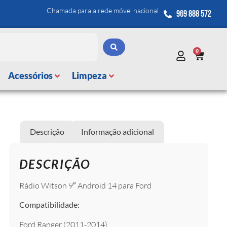
Chamada para a rede móvel nacional
969 888 572
0
Acessórios
Limpeza
Descrição
Informação adicional
DESCRIÇÃO
Rádio Witson 9″ Android 14 para Ford
Compatibilidade:
Ford Ranger (2011-2014)