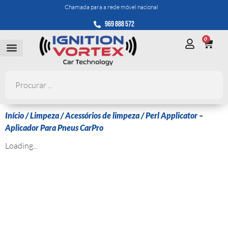
Chamada para a rede móvel nacional
969 888 572
0
Início
/
Limpeza
/
Acessórios de limpeza
/ Perl Applicator –
Aplicador Para Pneus CarPro
Loading...