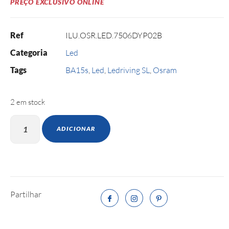
PREÇO EXCLUSIVO ONLINE
Ref
ILU.OSR.LED.7506DYP02B
Categoria
Led
Tags
BA15s
,
Led
,
Ledriving SL
,
Osram
2 em stock
ADICIONAR
Partilhar