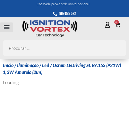
Chamada para a rede móvel nacional
969 888 572
0
Início
/
Iluminação
/
Led
/ Osram LEDriving SL BA15S (P21W)
1,3W Amarelo (2un)
Loading...