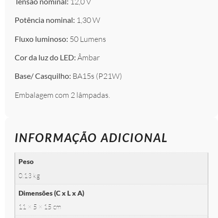
Tensão nominal:
12,0 V
Potência nominal:
1,30 W
Fluxo luminoso:
50 Lumens
Cor da luz do LED:
Âmbar
Base/ Casquilho:
BA15s (P21W)
Embalagem com 2 lâmpadas.
INFORMAÇÃO ADICIONAL
Peso
0.13 kg
Dimensões (C x L x A)
11 × 5 × 15 cm