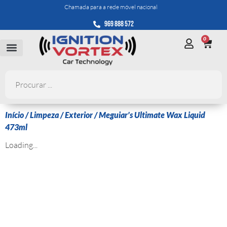
Chamada para a rede móvel nacional
969 888 572
0
Início
/
Limpeza
/
Exterior
/ Meguiar’s Ultimate Wax Liquid
473ml
Loading...