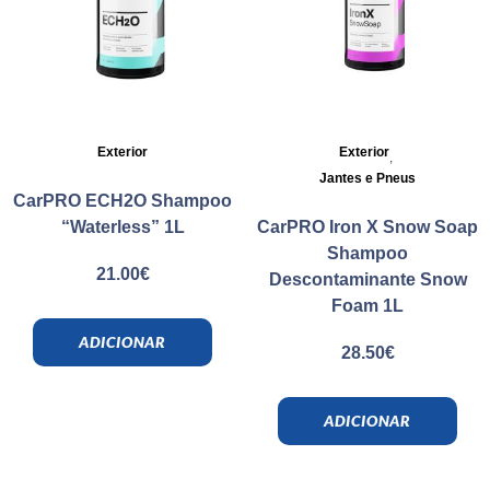
Exterior
Exterior
,
Jantes e Pneus
CarPRO ECH2O Shampoo
“Waterless” 1L
CarPRO Iron X Snow Soap
Shampoo
21.00
€
Descontaminante Snow
Foam 1L
ADICIONAR
28.50
€
ADICIONAR