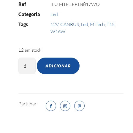
Ref
ILU.MTE.LEP.LB817WO
Categoria
Led
Tags
12V
,
CANBUS
,
Led
,
M-Tech
,
T15
,
W16W
12 em stock
ADICIONAR
Partilhar