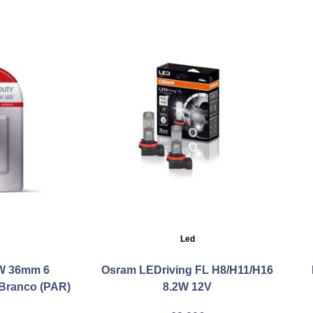
Led
W 36mm 6
Osram LEDriving FL H8/H11/H16
Branco (PAR)
8.2W 12V