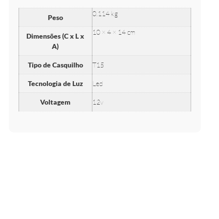
0.114 kg
Peso
10 × 4 × 14 cm
Dimensões (C x L x
A)
Tipo de Casquilho
T15
Tecnologia de Luz
Led
Voltagem
12v