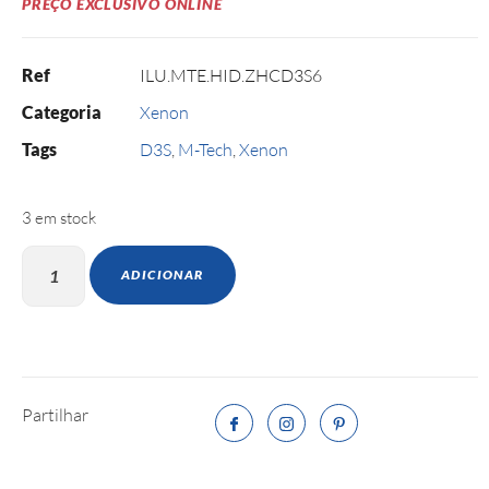
PREÇO EXCLUSIVO ONLINE
Ref
ILU.MTE.HID.ZHCD3S6
Categoria
Xenon
Tags
D3S
,
M-Tech
,
Xenon
3 em stock
ADICIONAR
Partilhar