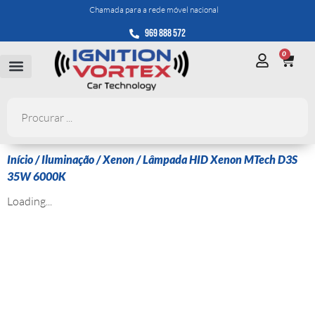
Chamada para a rede móvel nacional
969 888 572
0
Início
/
Iluminação
/
Xenon
/ Lâmpada HID Xenon MTech D3S
35W 6000K
Loading...