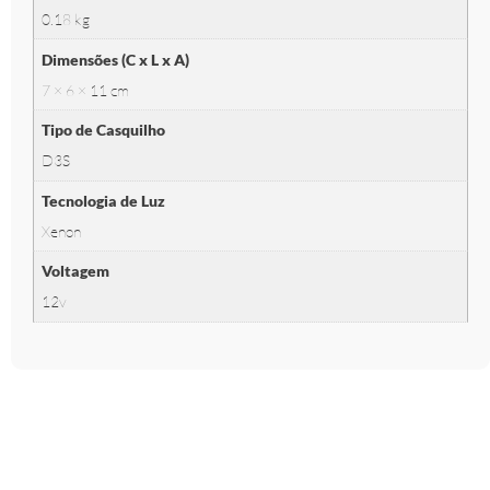
0.18 kg
Dimensões (C x L x A)
7 × 6 × 11 cm
Tipo de Casquilho
D3S
Tecnologia de Luz
Xenon
Voltagem
12v