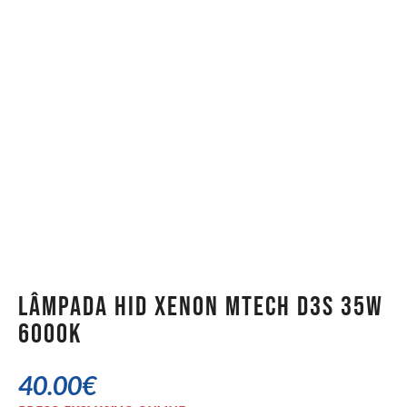
Lâmpada HID Xenon MTech D3S 35W
6000K
40.00
€