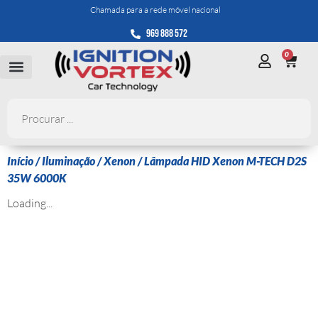
Chamada para a rede móvel nacional
969 888 572
0
Início
/
Iluminação
/
Xenon
/ Lâmpada HID Xenon M-TECH D2S
35W 6000K
Loading...