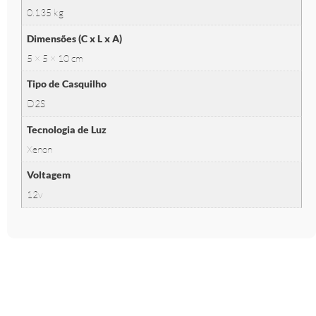
0.135 kg
Dimensões (C x L x A)
5 × 5 × 10 cm
Tipo de Casquilho
D2S
Tecnologia de Luz
Xenon
Voltagem
12v