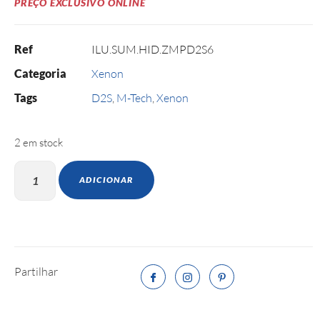
PREÇO EXCLUSIVO ONLINE
Ref
ILU.SUM.HID.ZMPD2S6
Categoria
Xenon
Tags
D2S
,
M-Tech
,
Xenon
2 em stock
ADICIONAR
Partilhar