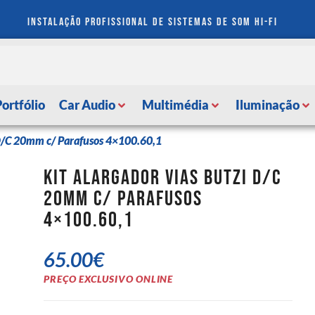
instalação profissional de sistemas de som hi-fi
Portfólio
Car Audio
Multimédia
Iluminação
 D/C 20mm c/ Parafusos 4×100.60,1
Kit Alargador Vias Butzi D/C
20mm c/ Parafusos
4×100.60,1
65.00
€
PREÇO EXCLUSIVO ONLINE