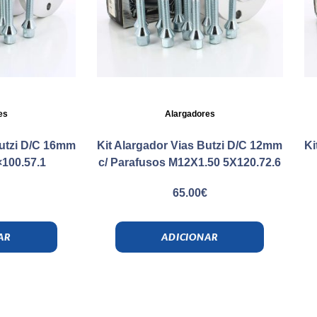
es
Alargadores
Butzi D/C 16mm
Kit Alargador Vias Butzi D/C 12mm
Ki
×100.57.1
c/ Parafusos M12X1.50 5X120.72.6
€
65.00
€
AR
ADICIONAR