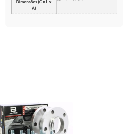
Dimensões (C x L x
A)