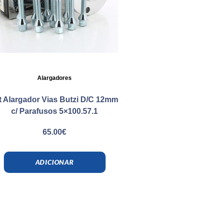
Alargadores
t Alargador Vias Butzi D/C 12mm
c/ Parafusos 5×100.57.1
65.00
€
ADICIONAR