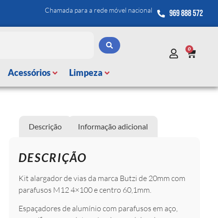
Chamada para a rede móvel nacional
969 888 572
0
Acessórios
Limpeza
Descrição
Informação adicional
DESCRIÇÃO
Kit alargador de vias da marca Butzi de 20mm com
parafusos M12 4×100 e centro 60,1mm.
Espaçadores de alumínio com parafusos em aço,