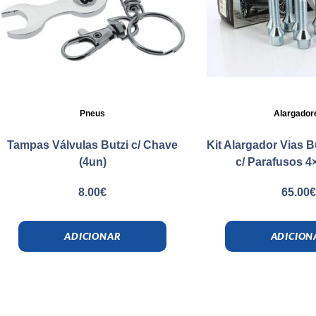
Pneus
Alargador
Tampas Válvulas Butzi c/ Chave
Kit Alargador Vias 
(4un)
c/ Parafusos 4
8.00
€
65.00
ADICIONAR
ADICION