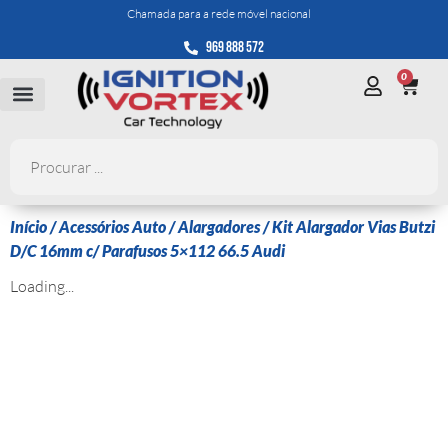
Chamada para a rede móvel nacional
969 888 572
0
Início
/
Acessórios Auto
/
Alargadores
/ Kit Alargador Vias Butzi
D/C 16mm c/ Parafusos 5×112 66.5 Audi
Loading...