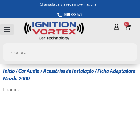
Chamada para a rede móvel nacional
969 888 572
0
Início
/
Car Audio
/
Acessórios de Instalação
/ Ficha Adaptadora
Mazda 2000
Loading...