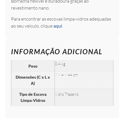
Borracha flexível e duradoura graças ao
revestimento nano.
Para encontrar as escovas limpa-vidros adequadas
ao seu veículo, clique
aqui
.
INFORMAÇÃO ADICIONAL
0.4 kg
Peso
7 × 4 × 44 cm
Dimensões (C x L x
A)
Tipo de Escova
Vidro Traseiro
Limpa-Vidros