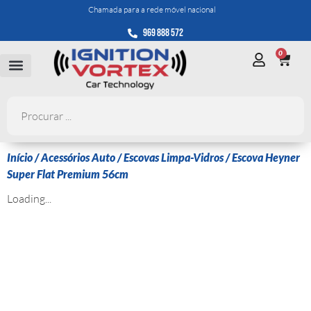
Chamada para a rede móvel nacional
969 888 572
0
Início
/
Acessórios Auto
/
Escovas Limpa-Vidros
/ Escova Heyner
Super Flat Premium 56cm
Loading...