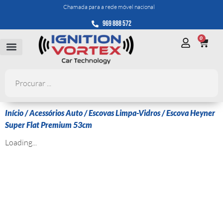
Chamada para a rede móvel nacional
969 888 572
0
Início
/
Acessórios Auto
/
Escovas Limpa-Vidros
/ Escova Heyner
Super Flat Premium 53cm
Loading...