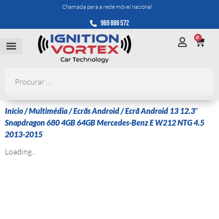
Chamada para a rede móvel nacional
969 888 572
0
Início
/
Multimédia
/
Ecrãs Android
/ Ecrã Android 13 12.3″
Snapdragon 680 4GB 64GB Mercedes-Benz E W212 NTG 4.5
2013-2015
Loading...