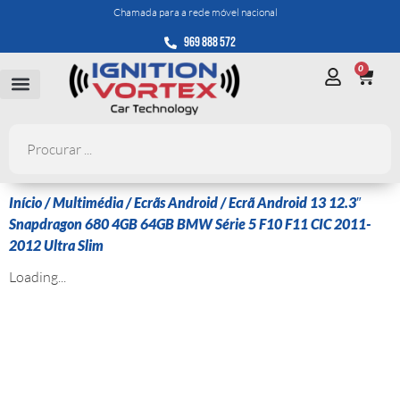
Chamada para a rede móvel nacional
969 888 572
0
Início
/
Multimédia
/
Ecrãs Android
/ Ecrã Android 13 12.3″
Snapdragon 680 4GB 64GB BMW Série 5 F10 F11 CIC 2011-
2012 Ultra Slim
Loading...