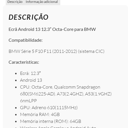
Descrição
Informação adicional
DESCRIÇÃO
Ecrã Android 13 12.3″ Octa-Core para BMW
Compatibilidade:
BMW Série 5 F10 F11 (2011-2012) (sistema CIC)
Características:
Ecrã: 12.3″
Android 13
CPU: Octa-Core, Qualcomm Snapdragon
680(SM6225-AD). A73(2.4GHZ), A53(1.9GHZ)
6nmLPP
GPU: Adreno 610(1115MHz)
Memória RAM: 4GB
Memória interna (ROM): 64GB
Wireless Apple Carplay e Android Auto