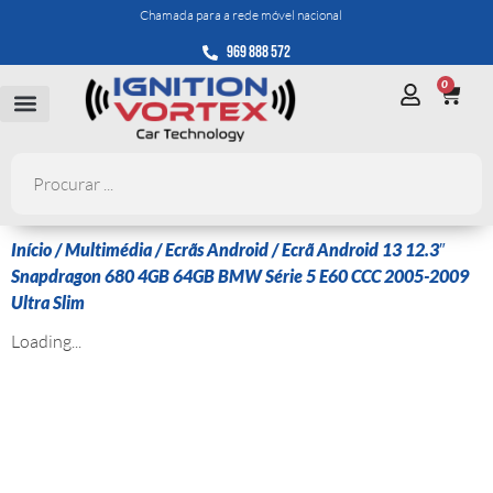
Chamada para a rede móvel nacional
969 888 572
0
Início
/
Multimédia
/
Ecrãs Android
/ Ecrã Android 13 12.3″
Snapdragon 680 4GB 64GB BMW Série 5 E60 CCC 2005-2009
Ultra Slim
Loading...