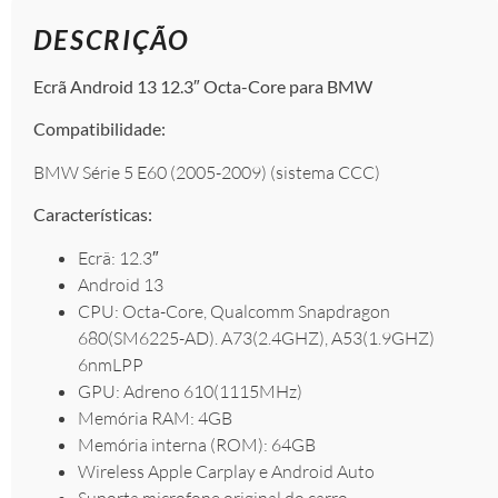
DESCRIÇÃO
Ecrã Android 13 12.3″ Octa-Core para BMW
Compatibilidade:
BMW Série 5 E60 (2005-2009) (sistema CCC)
Características:
Ecrã: 12.3″
Android 13
CPU: Octa-Core, Qualcomm Snapdragon
680(SM6225-AD). A73(2.4GHZ), A53(1.9GHZ)
6nmLPP
GPU: Adreno 610(1115MHz)
Memória RAM: 4GB
Memória interna (ROM): 64GB
Wireless Apple Carplay e Android Auto
Suporta microfone original do carro.