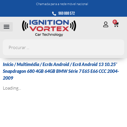
Chamada para a rede móvel nacional
969 888 572
0
Início
/
Multimédia
/
Ecrãs Android
/ Ecrã Android 13 10.25″
Snapdragon 680 4GB 64GB BMW Série 7 E65 E66 CCC 2004-
2009
Loading...