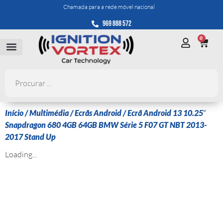
Chamada para a rede móvel nacional
969 888 572
0
Início
/
Multimédia
/
Ecrãs Android
/ Ecrã Android 13 10.25″
Snapdragon 680 4GB 64GB BMW Série 5 F07 GT NBT 2013-
2017 Stand Up
Loading...