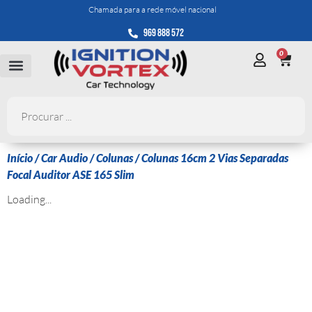
Chamada para a rede móvel nacional
969 888 572
0
Início
/
Car Audio
/
Colunas
/ Colunas 16cm 2 Vias Separadas
Focal Auditor ASE 165 Slim
Loading...