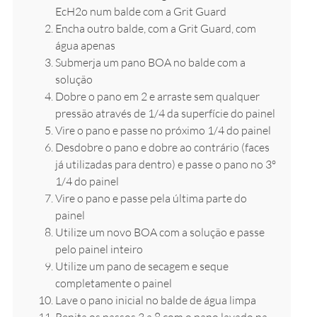
EcH2o num balde com a Grit Guard
Encha outro balde, com a Grit Guard, com
água apenas
Submerja um pano BOA no balde com a
solução
Dobre o pano em 2 e arraste sem qualquer
pressão através de 1/4 da superfície do painel
Vire o pano e passe no próximo 1/4 do painel
Desdobre o pano e dobre ao contrário (faces
já utilizadas para dentro) e passe o pano no 3º
1/4 do painel
Vire o pano e passe pela última parte do
painel
Utilize um novo BOA com a solução e passe
pelo painel inteiro
Utilize um pano de secagem e seque
completamente o painel
Lave o pano inicial no balde de água limpa
Repita os passos 3 a 8 com o pano lavado na