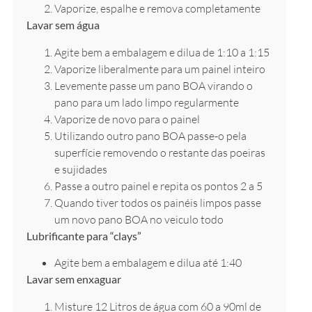
Vaporize, espalhe e remova completamente
Lavar sem água
Agite bem a embalagem e dilua de 1:10 a 1:15
Vaporize liberalmente para um painel inteiro
Levemente passe um pano BOA virando o
pano para um lado limpo regularmente
Vaporize de novo para o painel
Utilizando outro pano BOA passe-o pela
superfície removendo o restante das poeiras
e sujidades
Passe a outro painel e repita os pontos 2 a 5
Quando tiver todos os painéis limpos passe
um novo pano BOA no veiculo todo
Lubrificante para “clays”
Agite bem a embalagem e dilua até 1:40
Lavar sem enxaguar
Misture 12 Litros de água com 60 a 90ml de