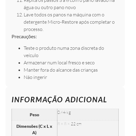
água ou outro pano novo
Lave todos os panos na máquina com o
detergente Micro-Restore após completar o
processo.
Precauções:
Teste o produto numa zona discreta do
veículo
Armazenar num local fresco e seco
Manter fora do alcance das crianças
Não ingerir
INFORMAÇÃO ADICIONAL
0.64 kg
Peso
8 × 8 × 22 cm
Dimensões (C x L x
A)