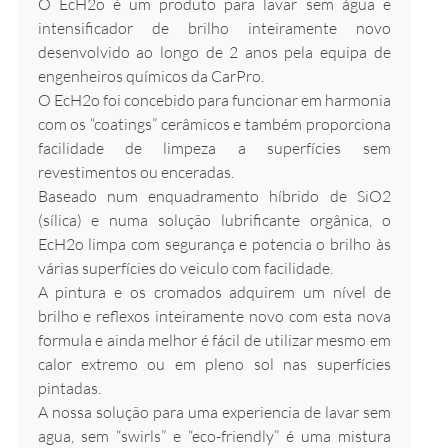
O EcH2o é um produto para lavar sem água e
intensificador de brilho inteiramente novo
desenvolvido ao longo de 2 anos pela equipa de
engenheiros químicos da CarPro.
O EcH2o foi concebido para funcionar em harmonia
com os “coatings” cerâmicos e também proporciona
facilidade de limpeza a superfícies sem
revestimentos ou enceradas.
Baseado num enquadramento híbrido de SiO2
(sílica) e numa solução lubrificante orgânica, o
EcH2o limpa com segurança e potencia o brilho às
várias superfícies do veiculo com facilidade.
A pintura e os cromados adquirem um nível de
brilho e reflexos inteiramente novo com esta nova
formula e ainda melhor é fácil de utilizar mesmo em
calor extremo ou em pleno sol nas superfícies
pintadas.
A nossa solução para uma experiencia de lavar sem
agua, sem “swirls” e “eco-friendly” é uma mistura