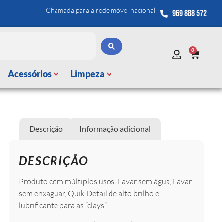
Chamada para a rede móvel nacional
969 888 572
0
Acessórios
Limpeza
Descrição
Informação adicional
DESCRIÇÃO
Produto com múltiplos usos: Lavar sem água, Lavar
sem enxaguar, Quik Detail de alto brilho e
lubrificante para as “clays”