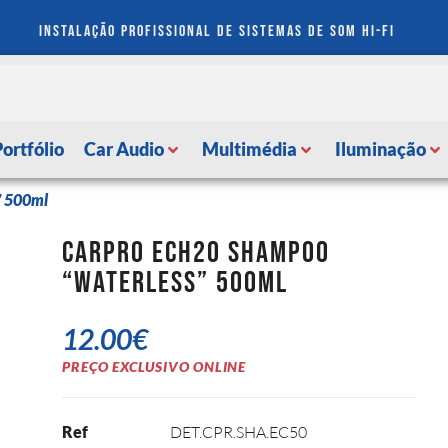
instalação profissional de sistemas de som hi-fi
Portfólio
Car Audio
Multimédia
Iluminação
” 500ml
CarPRO ECH2O Shampoo
“Waterless” 500ml
12.00
€
PREÇO EXCLUSIVO ONLINE
Ref
DET.CPR.SHA.EC50