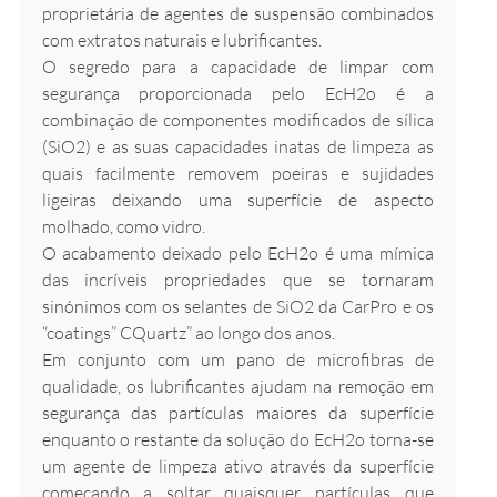
proprietária de agentes de suspensão combinados
com extratos naturais e lubrificantes.
O segredo para a capacidade de limpar com
segurança proporcionada pelo EcH2o é a
combinação de componentes modificados de sílica
(SiO2) e as suas capacidades inatas de limpeza as
quais facilmente removem poeiras e sujidades
ligeiras deixando uma superfície de aspecto
molhado, como vidro.
O acabamento deixado pelo EcH2o é uma mímica
das incríveis propriedades que se tornaram
sinónimos com os selantes de SiO2 da CarPro e os
“coatings” CQuartz” ao longo dos anos.
Em conjunto com um pano de microfibras de
qualidade, os lubrificantes ajudam na remoção em
segurança das partículas maiores da superfície
enquanto o restante da solução do EcH2o torna-se
um agente de limpeza ativo através da superfície
começando a soltar quaisquer partículas que