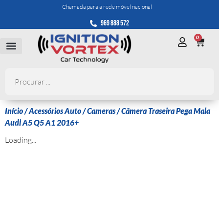
Chamada para a rede móvel nacional
969 888 572
0
Início
/
Acessórios Auto
/
Cameras
/ Câmera Traseira Pega Mala
Audi A5 Q5 A1 2016+
Loading...