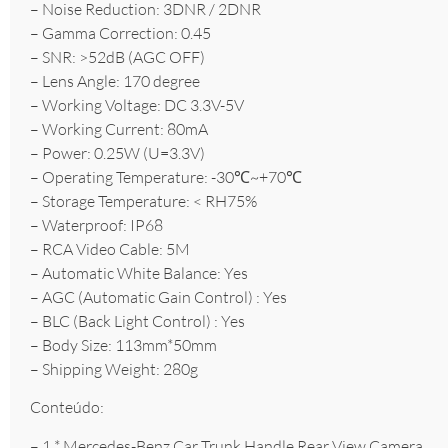
– Noise Reduction: 3DNR / 2DNR
– Gamma Correction: 0.45
– SNR: >52dB (AGC OFF)
– Lens Angle: 170 degree
– Working Voltage: DC 3.3V-5V
– Working Current: 80mA
– Power: 0.25W (U=3.3V)
– Operating Temperature: -30℃~+70℃
– Storage Temperature: < RH75%
– Waterproof: IP68
– RCA Video Cable: 5M
– Automatic White Balance: Yes
– AGC (Automatic Gain Control) : Yes
– BLC (Back Light Control) : Yes
– Body Size: 113mm*50mm
– Shipping Weight: 280g
Conteúdo:
– 1 * Mercedes-Benz Car Trunk Handle Rear View Camera