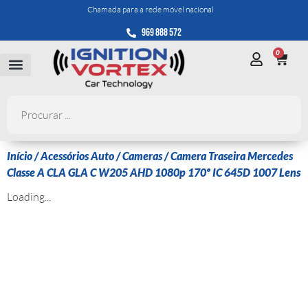
Chamada para a rede móvel nacional
969 888 572
0
Início
/
Acessórios Auto
/
Cameras
/ Camera Traseira Mercedes
Classe A CLA GLA C W205 AHD 1080p 170º IC 645D 1007 Lens
Loading...